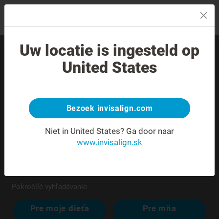
MENU
Uw locatie is ingesteld op
Nájdite skúseného
United States
poskytovateľa liečby vo
svojom okolí.
Bezoek invisalign.com
Niet in United States?
Ga door naar
www.invisalign.sk
Pokročilé vyhľadávanie
Pre moje dieťa
Pre mňa