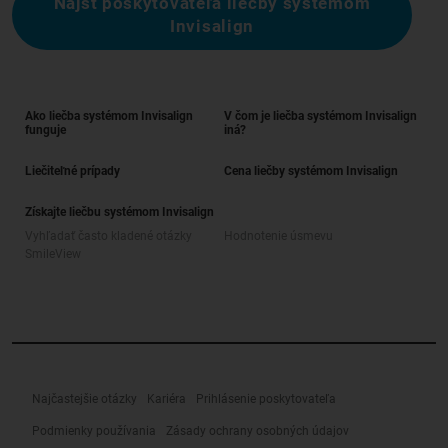
Nájsť poskytovateľa liečby systémom
Invisalign
Ako liečba systémom Invisalign
V čom je liečba systémom Invisalign
funguje
iná?
Liečiteľné prípady
Cena liečby systémom Invisalign
Získajte liečbu systémom Invisalign
Vyhľadať často kladené otázky
Hodnotenie úsmevu
SmileView
Najčastejšie otázky
Kariéra
Prihlásenie poskytovateľa
Podmienky používania
Zásady ochrany osobných údajov