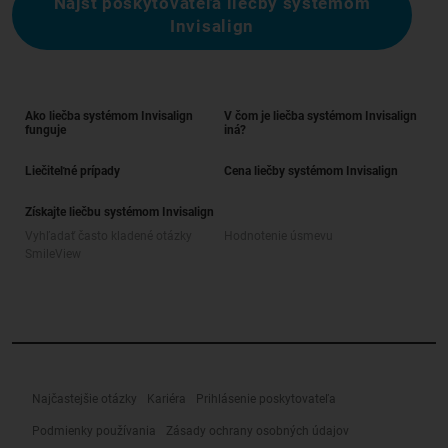
Nájsť poskytovateľa liečby systémom
Invisalign
Ako liečba systémom Invisalign
V čom je liečba systémom Invisalign
funguje
iná?
Liečiteľné prípady
Cena liečby systémom Invisalign
Získajte liečbu systémom Invisalign
Vyhľadať často kladené otázky
Hodnotenie úsmevu
SmileView
Najčastejšie otázky
Kariéra
Prihlásenie poskytovateľa
Podmienky používania
Zásady ochrany osobných údajov