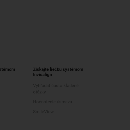
ystémom
Získajte liečbu systémom
Invisalign
Vyhľadať často kladené
otázky
Hodnotenie úsmevu
SmileView