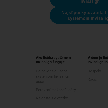
Invisalign
Nájsť poskytovateľa l
systémom Invisali
Ako liečba systémom
V čom je li
Invisalign funguje
Invisalign in
Čo hovoria o liečbe
Dospelý
systémom Invisalign
Rodič
ostatní
Porovnať možnosť liečby
Najčastejšie otázky