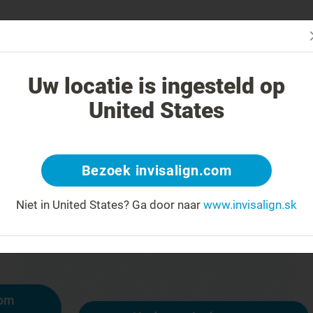
čba systémom Invisalign iná?
Liečiteľné prípady
Cena liečby sys
Uw locatie is ingesteld op
United States
404
Bezoek invisalign.com
y na čele za úsmev
Niet in United States?
Ga door naar
www.invisalign.sk
ostupná, iné stránky však sú:
mom