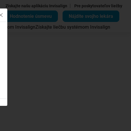
|
Získajte našu aplikáciu Invisalign
Pre poskytovateľov liečby
Hodnotenie úsmevu
Nájdite svojho lekára
témom Invisalign
Získajte liečbu systémom Invisalign