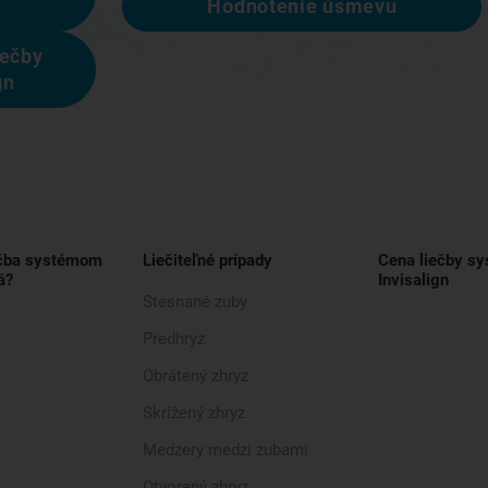
Hodnotenie úsmevu
iečby
gn
ečba systémom
Liečiteľné prípady
Cena liečby s
á?
Invisalign
Stesnané zuby
Predhryz
Obrátený zhryz
Skrížený zhryz
Medzery medzi zubami
Otvorený zhryz