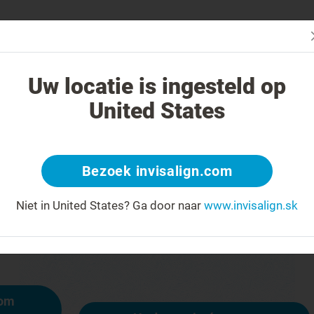
čba systémom Invisalign iná?
Liečiteľné prípady
Cena liečby sys
Uw locatie is ingesteld op
United States
404
Bezoek invisalign.com
y na čele za úsmev
Niet in United States?
Ga door naar
www.invisalign.sk
ostupná, iné stránky však sú:
mom