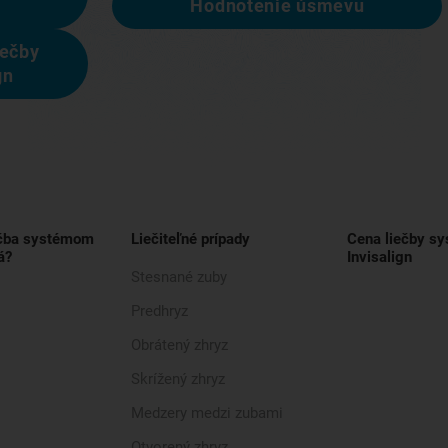
Hodnotenie úsmevu
iečby
gn
ečba systémom
Liečiteľné prípady
Cena liečby s
á?
Invisalign
Stesnané zuby
Predhryz
Obrátený zhryz
Skrížený zhryz
Medzery medzi zubami
Otvorený zhryz