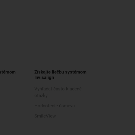
ystémom
Získajte liečbu systémom
Invisalign
Vyhľadať často kladené
otázky
Hodnotenie úsmevu
SmileView