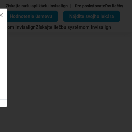
|
Získajte našu aplikáciu Invisalign
Pre poskytovateľov liečby
Hodnotenie úsmevu
Nájdite svojho lekára
témom Invisalign
Získajte liečbu systémom Invisalign