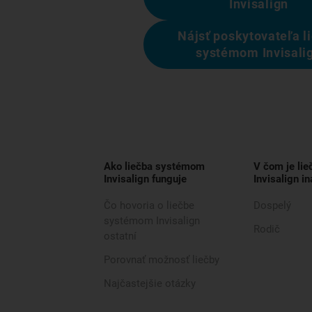
Invisalign
Nájsť poskytovateľa l
systémom Invisali
Ako liečba systémom
V čom je li
Invisalign funguje
Invisalign in
Čo hovoria o liečbe
Dospelý
systémom Invisalign
Rodič
ostatní
Porovnať možnosť liečby
Najčastejšie otázky