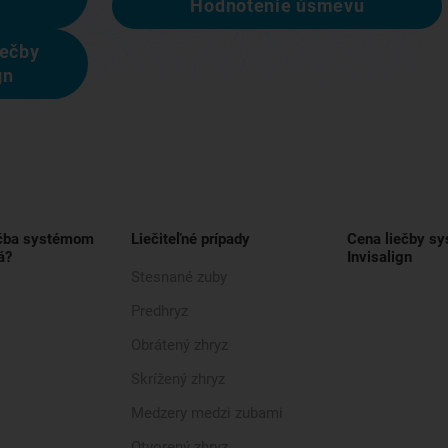
Hodnotenie úsmevu
iečby
gn
ečba systémom
Liečiteľné prípady
Cena liečby s
á?
Invisalign
Stesnané zuby
Predhryz
Obrátený zhryz
Skrížený zhryz
Medzery medzi zubami
Otvorený zhryz