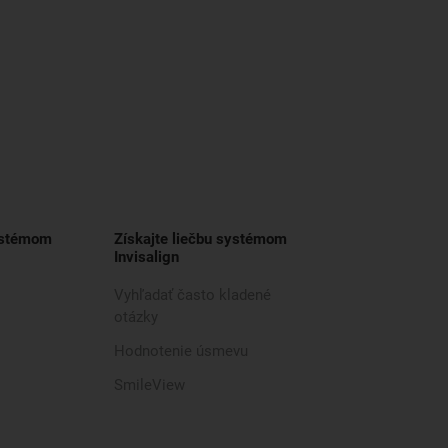
ystémom
Získajte liečbu systémom
Invisalign
Vyhľadať často kladené
otázky
Hodnotenie úsmevu
SmileView