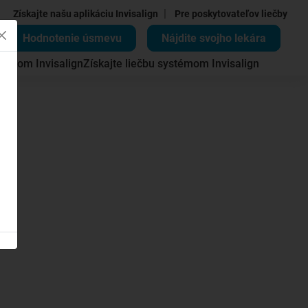
|
Získajte našu aplikáciu Invisalign
Pre poskytovateľov liečby
Hodnotenie úsmevu
Nájdite svojho lekára
témom Invisalign
Získajte liečbu systémom Invisalign