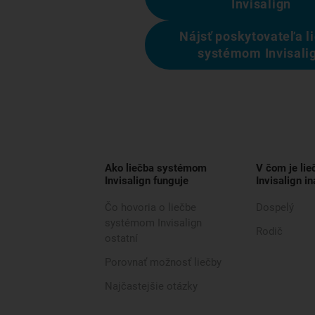
Invisalign
Nájsť poskytovateľa l
systémom Invisali
Ako liečba systémom
V čom je li
Invisalign funguje
Invisalign in
Čo hovoria o liečbe
Dospelý
systémom Invisalign
Rodič
ostatní
Porovnať možnosť liečby
Najčastejšie otázky