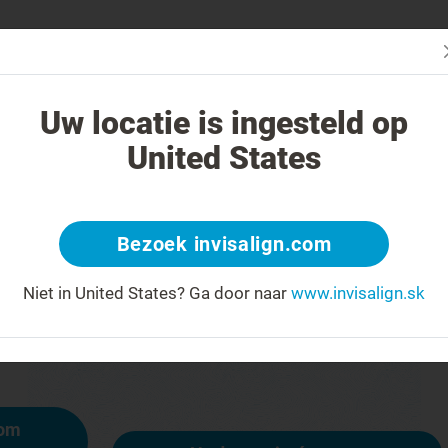
čba systémom Invisalign iná?
Liečiteľné prípady
Cena liečby sys
Uw locatie is ingesteld op
United States
404
Bezoek invisalign.com
y na čele za úsmev
Niet in United States?
Ga door naar
www.invisalign.sk
ostupná, iné stránky však sú:
mom