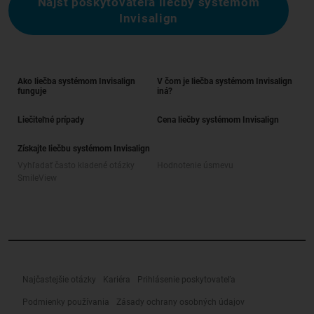
Nájsť poskytovateľa liečby systémom
Invisalign
Ako liečba systémom Invisalign
V čom je liečba systémom Invisalign
funguje
iná?
Liečiteľné prípady
Cena liečby systémom Invisalign
Získajte liečbu systémom Invisalign
Vyhľadať často kladené otázky
Hodnotenie úsmevu
SmileView
Najčastejšie otázky
Kariéra
Prihlásenie poskytovateľa
Podmienky používania
Zásady ochrany osobných údajov