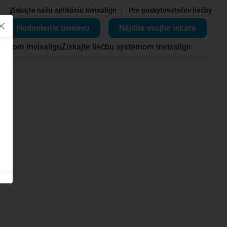
|
Získajte našu aplikáciu Invisalign
Pre poskytovateľov liečby
Hodnotenie úsmevu
Nájdite svojho lekára
témom Invisalign
Získajte liečbu systémom Invisalign