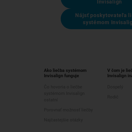
Invisalign
Nájsť poskytovateľa l
systémom Invisali
Ako liečba systémom
V čom je li
Invisalign funguje
Invisalign in
Čo hovoria o liečbe
Dospelý
systémom Invisalign
Rodič
ostatní
Porovnať možnosť liečby
Najčastejšie otázky