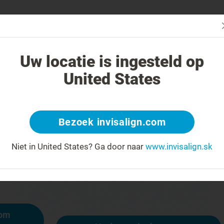
čba systémom Invisalign iná?
Liečiteľné prípady
Cena liečby sys
Uw locatie is ingesteld op
United States
404
Bezoek invisalign.com
y na čele za úsmev
Niet in United States?
Ga door naar
www.invisalign.sk
ostupná, iné stránky však sú:
mom