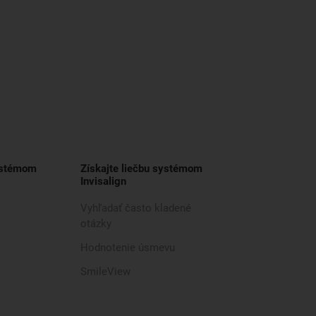
ystémom
Získajte liečbu systémom
Invisalign
Vyhľadať často kladené
otázky
Hodnotenie úsmevu
SmileView