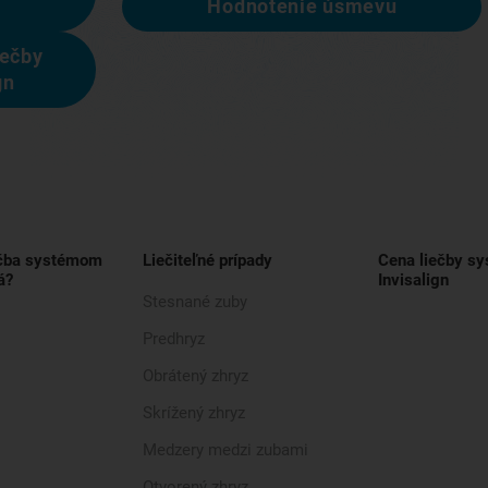
Hodnotenie úsmevu
iečby
gn
ečba systémom
Liečiteľné prípady
Cena liečby s
á?
Invisalign
Stesnané zuby
Predhryz
Obrátený zhryz
Skrížený zhryz
Medzery medzi zubami
Otvorený zhryz