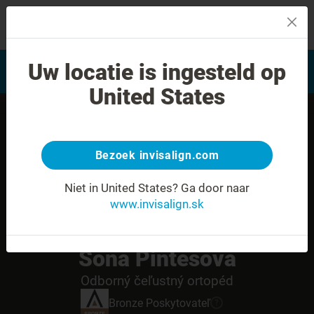
MENU
Vyhľadať často kladené
Uw locatie is ingesteld op
Hodnotenie úsmevu
otázky
United States
Bezoek invisalign.com
Niet in United States?
Ga door naar
www.invisalign.sk
Sona Pintesova
Odborný čeľustný ortopéd
Bronze
Poskytovateľ
?