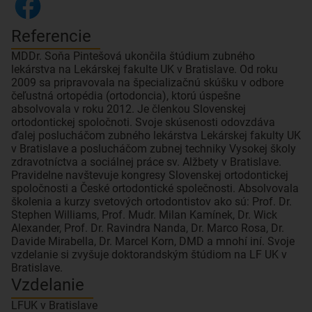
Referencie
MDDr. Soňa Pintešová ukončila štúdium zubného
lekárstva na Lekárskej fakulte UK v Bratislave. Od roku
2009 sa pripravovala na špecializačnú skúšku v odbore
čeľustná ortopédia (ortodoncia), ktorú úspešne
absolvovala v roku 2012. Je členkou Slovenskej
ortodontickej spoločnoti. Svoje skúsenosti odovzdáva
ďalej poslucháčom zubného lekárstva Lekárskej fakulty UK
v Bratislave a poslucháčom zubnej techniky Vysokej školy
zdravotníctva a sociálnej práce sv. Alžbety v Bratislave.
Pravidelne navštevuje kongresy Slovenskej ortodontickej
spoločnosti a České ortodontické společnosti. Absolvovala
školenia a kurzy svetových ortodontistov ako sú: Prof. Dr.
Stephen Williams, Prof. Mudr. Milan Kamínek, Dr. Wick
Alexander, Prof. Dr. Ravindra Nanda, Dr. Marco Rosa, Dr.
Davide Mirabella, Dr. Marcel Korn, DMD a mnohí iní. Svoje
vzdelanie si zvyšuje doktorandským štúdiom na LF UK v
Vzdelanie
LFUK v Bratislave