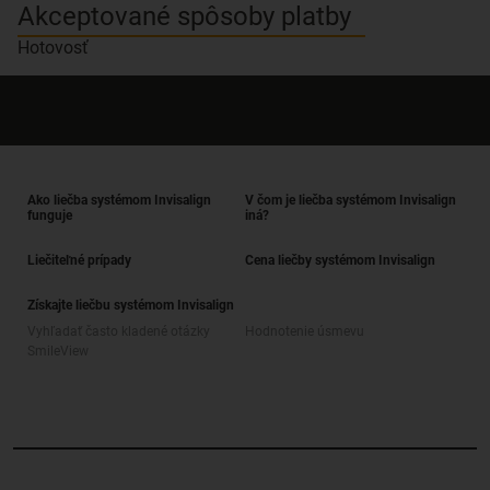
Akceptované spôsoby platby
Hotovosť
Ako liečba systémom Invisalign
V čom je liečba systémom Invisalign
funguje
iná?
Liečiteľné prípady
Cena liečby systémom Invisalign
Získajte liečbu systémom Invisalign
Vyhľadať často kladené otázky
Hodnotenie úsmevu
SmileView