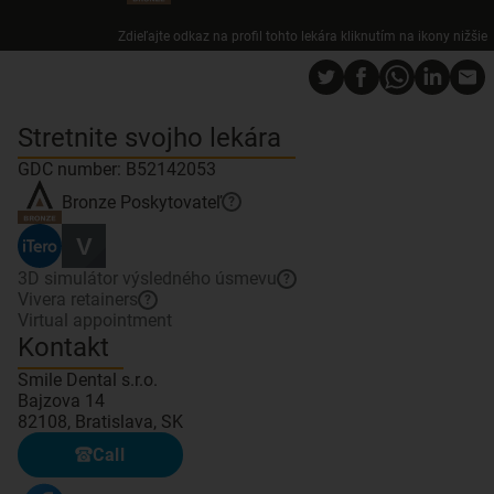
Zdieľajte odkaz na profil tohto lekára kliknutím na ikony nižšie
Stretnite svojho lekára
GDC number: B52142053
Bronze
Poskytovateľ
?
3D simulátor výsledného úsmevu
?
Vivera retainers
?
Virtual appointment
Kontakt
Smile Dental s.r.o.
Bajzova 14
82108, Bratislava, SK
Call