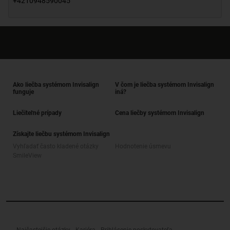
+4210948590045
Ako liečba systémom Invisalign
V čom je liečba systémom Invisalign
funguje
iná?
Liečiteľné prípady
Cena liečby systémom Invisalign
Získajte liečbu systémom Invisalign
Vyhľadať často kladené otázky
Hodnotenie úsmevu
SmileView