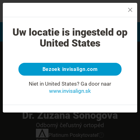
MENU
Vyhľadať často kladené
Uw locatie is ingesteld op
Hodnotenie úsmevu
otázky
United States
Bezoek invisalign.com
Niet in United States?
Ga door naar
www.invisalign.sk
Dr. Zuzana Sonogova
Odborný čeľustný ortopéd
Platinum
Poskytovateľ
?