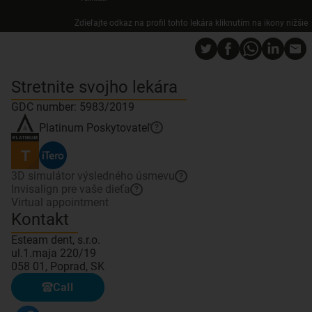
Zdieľajte odkaz na profil tohto lekára kliknutím na ikony nižšie
Stretnite svojho lekára
GDC number: 5983/2019
Platinum
Poskytovateľ
?
3D simulátor výsledného úsmevu
?
Invisalign pre vaše dieťa
?
Virtual appointment
Kontakt
Esteam dent, s.r.o.
ul.1.maja 220/19
058 01, Poprad, SK
Call