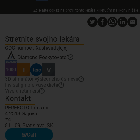
Zdieľajte odkaz na profil tohto lekára kliknutím na ikony nižšie
Stretnite svojho lekára
GDC number: Xushwudsjcjxj
Diamond
Poskytovateľ
?
3D simulátor výsledného úsmevu
?
Invisalign pre vaše dieťa
?
Vivera retainers
?
Kontakt
PERFECTOrtho s.r.o.
4 2513 Gajova
#4
811 09, Bratislava, SK
Call