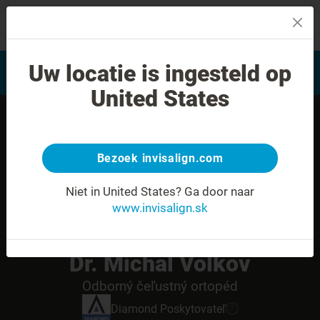
MENU
Vyhľadať často kladené
Uw locatie is ingesteld op
Hodnotenie úsmevu
otázky
United States
Bezoek invisalign.com
Niet in United States?
Ga door naar
www.invisalign.sk
Dr. Michal Volkov
Odborný čeľustný ortopéd
Diamond
Poskytovateľ
?