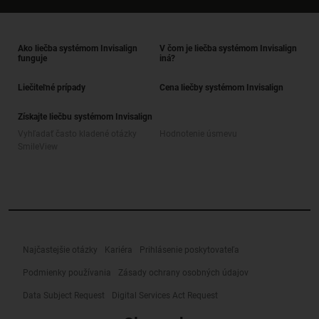
Ako liečba systémom Invisalign
V čom je liečba systémom Invisalign
funguje
iná?
Liečiteľné prípady
Cena liečby systémom Invisalign
Získajte liečbu systémom Invisalign
Vyhľadať často kladené otázky
Hodnotenie úsmevu
SmileView
Najčastejšie otázky
Kariéra
Prihlásenie poskytovateľa
Podmienky používania
Zásady ochrany osobných údajov
Data Subject Request
Digital Services Act Request