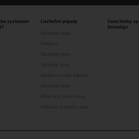
ečba systémom
Liečiteľné prípady
Cena liečby s
á?
Invisalign
Stesnané zuby
Predhryz
Obrátený zhryz
Skrížený zhryz
Medzery medzi zubami
Otvorený zhryz
Mliečny a trvalý chrup
Celkovo rovnejšie zuby