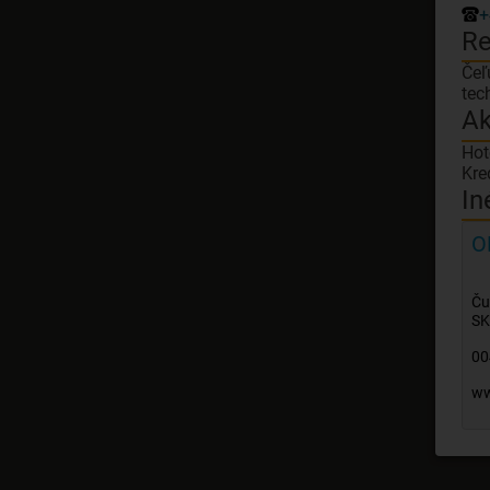
+
Re
Čeľ
Ak
Hot
Kre
In
O
Ču
SK
00
ww