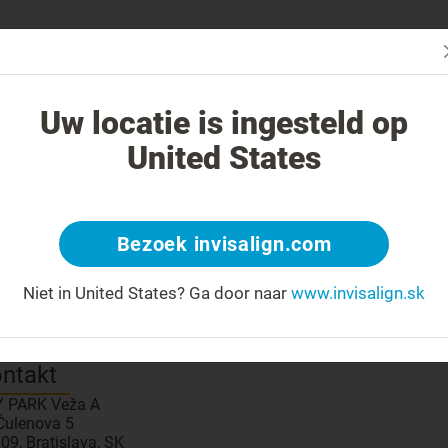
čba systémom Invisalign iná?
Liečiteľné prípady
Cena liečby sys
Uw locatie is ingesteld op
United States
retnite svojho lekára
Bezoek invisalign.com
 number: 4607/2012
Bronze
Poskytovateľ
?
Niet in United States?
Ga door naar
www.invisalign.sk
simulátor výsledného úsmevu
?
ntakt
 PARK Veža A
 Čulenova 5
09, Bratislava, SK