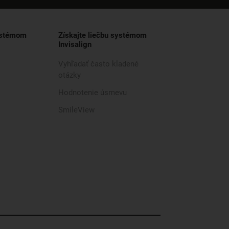
ystémom
Získajte liečbu systémom
Invisalign
Vyhľadať často kladené
otázky
Hodnotenie úsmevu
SmileView