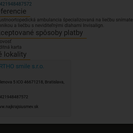
421948487572
ferencie
ustnoortopedická ambulancia špecializovaná na liečbu snímateľ
ceptované spôsoby platby
ovosť
ditná karta
é lokality
RTHO smile s.r.o.
lenova 5 ICO 46671218
,
Bratislava
,
421948487572
w.najkrajsiusmev.sk