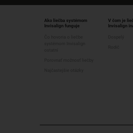
Ako liečba systémom
V čom je li
Invisalign funguje
Invisalign in
Čo hovoria o liečbe
Dospelý
systémom Invisalign
Rodič
ostatní
Porovnať možnosť liečby
Najčastejšie otázky