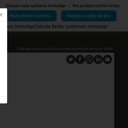
|
Získajte našu aplikáciu Invisalign
Pre poskytovateľov liečby
Hodnotenie úsmevu
Nájdite svojho lekára
témom Invisalign
Získajte liečbu systémom Invisalign
Zdieľajte odkaz na profil tohto lekára kliknutím na ikony nižšie