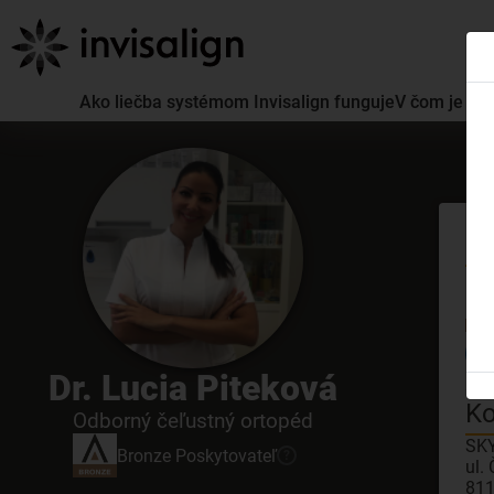
Ako liečba systémom Invisalign funguje
V čom je lie
St
GDC
Dr. Lucia Piteková
3D 
Ko
Odborný čeľustný ortopéd
SKY
Bronze
Poskytovateľ
?
ul.
811