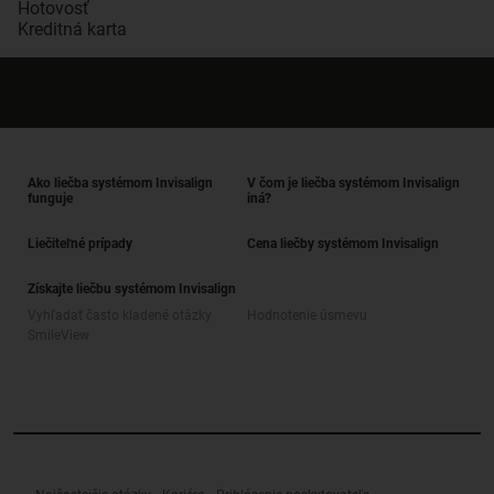
Hotovosť
Kreditná karta
Ako liečba systémom Invisalign
V čom je liečba systémom Invisalign
funguje
iná?
Liečiteľné prípady
Cena liečby systémom Invisalign
Získajte liečbu systémom Invisalign
Vyhľadať často kladené otázky
Hodnotenie úsmevu
SmileView