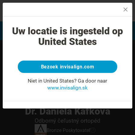
MENU
Vyhľadať často kladené
Uw locatie is ingesteld op
Hodnotenie úsmevu
otázky
United States
Bezoek invisalign.com
Niet in United States?
Ga door naar
www.invisalign.sk
Dr. Daniela Kafkova
Odborný čeľustný ortopéd
Bronze
Poskytovateľ
?