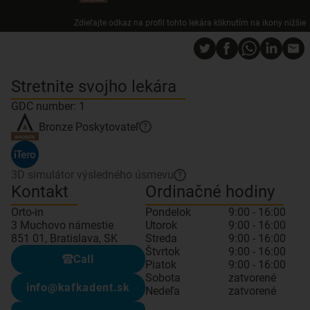
Zdieľajte odkaz na profil tohto lekára kliknutím na ikony nižšie
Stretnite svojho lekára
GDC number: 1
Bronze
Poskytovateľ
?
3D simulátor výsledného úsmevu
?
Kontakt
Ordinačné hodiny
Orto-in
Pondelok
9:00 - 16:00
3 Muchovo námestie
Utorok
9:00 - 16:00
851 01, Bratislava, SK
Streda
9:00 - 16:00
Štvrtok
9:00 - 16:00
Call
Piatok
9:00 - 16:00
Sobota
zatvorené
info@kafkadent.sk
Nedeľa
zatvorené