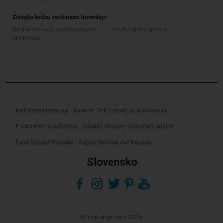
Získajte liečbu systémom Invisalign
Vyhľadať často kladené otázky
Hodnotenie úsmevu
SmileView
Najčastejšie otázky
Kariéra
Prihlásenie poskytovateľa
Podmienky používania
Zásady ochrany osobných údajov
Data Subject Request
Digital Services Act Request
Slovensko
© Invisalign.com 2026