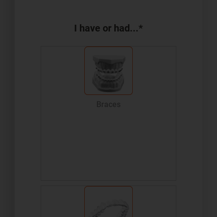
I have or had...*
Braces