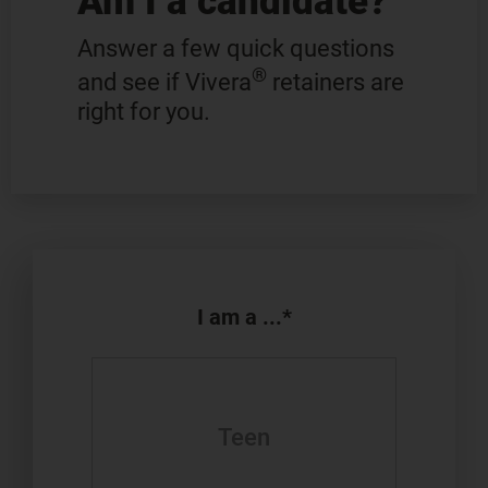
Am I a candidate?
Answer a few quick questions
®
and see if Vivera
retainers are
right for you.
I am a ...*
Teen