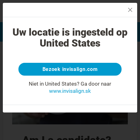
MENU
Vyhľadať často kladené
Uw locatie is ingesteld op
Hodnotenie úsmevu
otázky
United States
Bezoek invisalign.com
Niet in United States?
Ga door naar
www.invisalign.sk